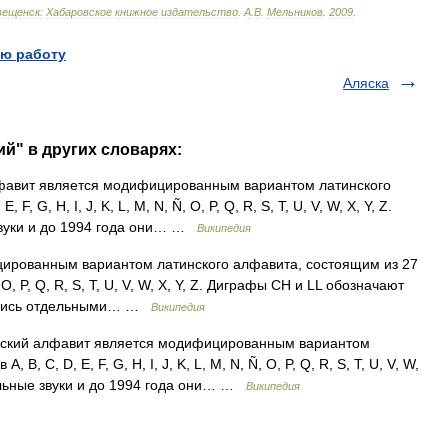
вещенск:
Хабаровское
книжное
издательство
.
А
.
В
.
Мельников
.
2009
.
ю работу
Аляска
й" в других словарях:
авит является модифицированным вариантом латинского
F, G, H, I, J, K, L, M, N, Ñ, O, P, Q, R, S, T, U, V, W, X, Y, Z.
звуки и до 1994 года они… …
Википедия
рованным вариантом латинского алфавита, состоящим из 27
 Ñ, O, P, Q, R, S, T, U, V, W, X, Y, Z. Диграфы CH и LL обозначают
итались отдельными… …
Википедия
кий алфавит является модифицированным вариантом
B, C, D, E, F, G, H, I, J, K, L, M, N, Ñ, O, P, Q, R, S, T, U, V, W,
ельные звуки и до 1994 года они… …
Википедия