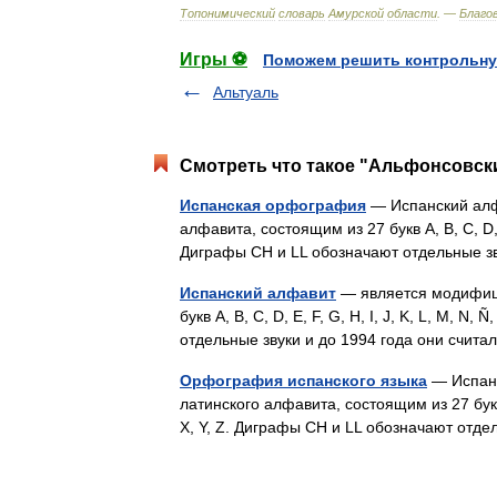
Топонимический
словарь
Амурской
области
. —
Благо
Игры ⚽
Поможем решить контрольну
Альтуаль
Смотреть что такое "Альфонсовски
Испанская орфография
— Испанский алф
алфавита, состоящим из 27 букв A, B, C, D, E, 
Диграфы CH и LL обозначают отдельные 
Испанский алфавит
— является модифици
букв A, B, C, D, E, F, G, H, I, J, K, L, M, N,
отдельные звуки и до 1994 года они сч
Орфография испанского языка
— Испанс
латинского алфавита, состоящим из 27 букв A, 
X, Y, Z. Диграфы CH и LL обозначают отд