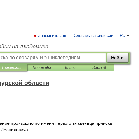
Запомнить сайт
Словарь на свой сайт
RU
едии на Академике
Найти!
Толкования
Переводы
Книги
Игры ⚽
урской области
ание
произошло
по
имени
первого
владельца
прииска
Леонидовича
.