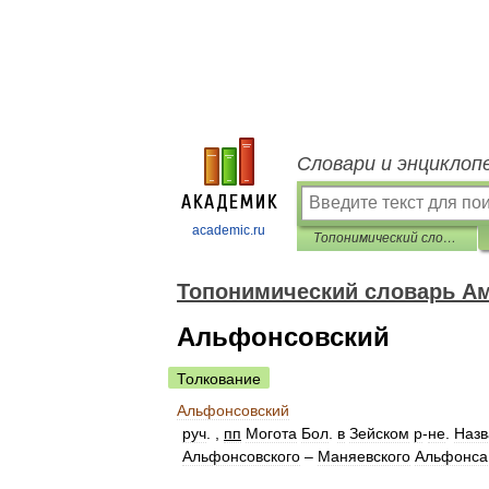
Словари и энциклоп
academic.ru
Топонимический словарь Амурской области
Топонимический словарь Ам
Альфонсовский
Толкование
Альфонсовский
руч
. ,
пп
Могота
Бол
.
в
Зейском
р
-
не
.
Назв
Альфонсовского
–
Маняевского
Альфонса