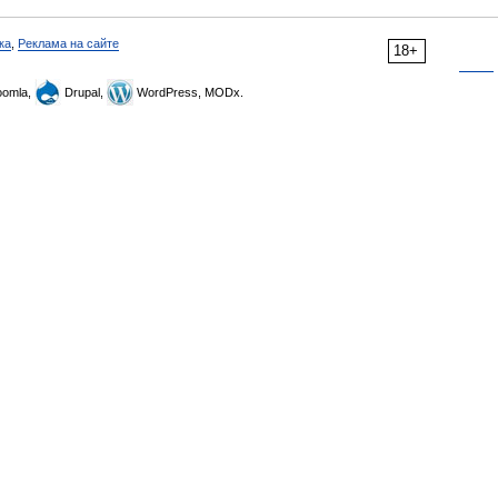
ка
,
Реклама на сайте
18+
omla,
Drupal,
WordPress, MODx.